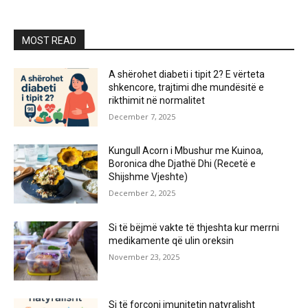
MOST READ
A shërohet diabeti i tipit 2? E vërteta
shkencore, trajtimi dhe mundësitë e
rikthimit në normalitet
December 7, 2025
Kungull Acorn i Mbushur me Kuinoa,
Boronica dhe Djathë Dhi (Recetë e
Shijshme Vjeshte)
December 2, 2025
Si të bëjmë vakte të thjeshta kur merrni
medikamente që ulin oreksin
November 23, 2025
Si të forconi imunitetin natyralisht