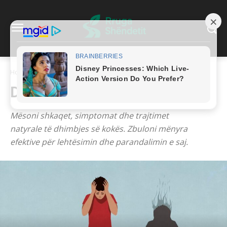
Home
Dhimbje koke
DHIMBJE KOKE
Mësoni shkaqet, simptomat dhe trajtimet
natyrale të dhimbjes së kokës. Zbuloni mënyra
efektive për lehtësimin dhe parandalimin e saj.