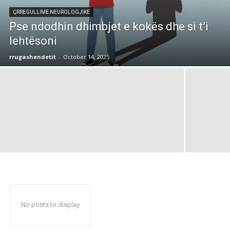
ÇRREGULLIME NEUROLOGJIKE
Pse ndodhin dhimbjet e kokës dhe si t’i
lehtësoni
rrugashendetit
-
October 14, 2025
No posts to display