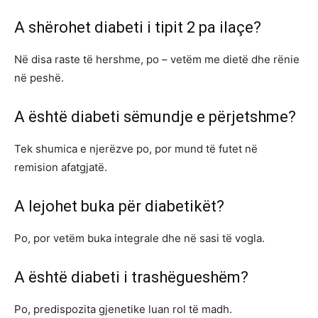
A shërohet diabeti i tipit 2 pa ilaçe?
Në disa raste të hershme, po – vetëm me dietë dhe rënie
në peshë.
A është diabeti sëmundje e përjetshme?
Tek shumica e njerëzve po, por mund të futet në
remision afatgjatë.
A lejohet buka për diabetikët?
Po, por vetëm buka integrale dhe në sasi të vogla.
A është diabeti i trashëgueshëm?
Po, predispozita gjenetike luan rol të madh.