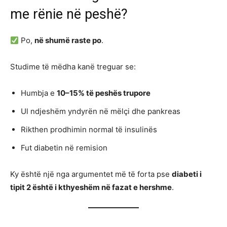
me rënie në peshë?
Po,
në shumë raste po
.
Studime të mëdha kanë treguar se:
Humbja e
10–15% të peshës trupore
Ul ndjeshëm yndyrën në mëlçi dhe pankreas
Rikthen prodhimin normal të insulinës
Fut diabetin në remision
Ky është një nga argumentet më të forta pse
diabeti i
tipit 2 është i kthyeshëm në fazat e hershme
.