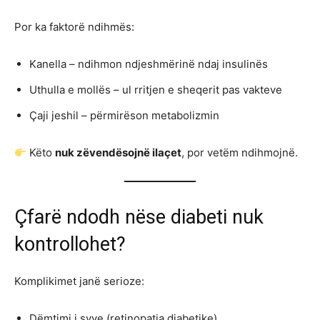
Por ka faktorë ndihmës:
Kanella – ndihmon ndjeshmërinë ndaj insulinës
Uthulla e mollës – ul rritjen e sheqerit pas vakteve
Çaji jeshil – përmirëson metabolizmin
Këto
nuk zëvendësojnë ilaçet
, por vetëm ndihmojnë.
Çfarë ndodh nëse diabeti nuk
kontrollohet?
Komplikimet janë serioze:
Dëmtimi i syve (retinopatia diabetike)