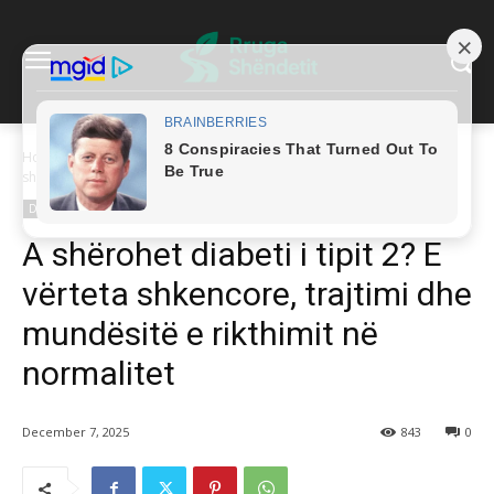
Home
Diabeti i Tipit 2
A shërohet diabeti i tipit 2? E vërteta
shkencore, trajtimi dhe mundësitë...
Diabeti i Tipit 2
A shërohet diabeti i tipit 2? E
vërteta shkencore, trajtimi dhe
mundësitë e rikthimit në
normalitet
December 7, 2025
843
0