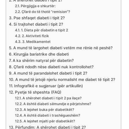
Përgjigjja e shkurtër:
Çfarë do të thotë “remision”?
Pse shfaqet diabeti i tipit 2?
Si trajtohet diabeti i tipit 2?
1. Dieta për diabetin e tipit 2
2. Aktiviteti fizik
3. Medikamentet
A mund të largohet diabeti vetëm me rënie në peshë?
Kirurgjia bariatrike dhe diabeti
A ka shërim natyral për diabetin?
Çfarë ndodh nëse diabeti nuk kontrollohet?
A mund të parandalohet diabeti i tipit 2?
A mund të jetojë njeriu normalisht me diabet të tipit 2?
Infografikë e sugjeruar (për artikullin)
Pyetje të shpeshta (FAQ)
A shërohet diabeti i tipit 2 pa ilaçe?
A është diabeti sëmundje e përjetshme?
A lejohet buka për diabetikët?
A është diabeti i trashëgueshëm?
A lejohet mjalti për diabetikët?
Përfundim: A shërohet diabeti i tipit 2?