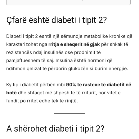
Çfarë është diabeti i tipit 2?
Diabeti i tipit 2 është një sëmundje metabolike kronike që
karakterizohet nga
rritja e sheqerit në gjak
për shkak të
rezistencës ndaj insulinës ose prodhimit të
pamjaftueshëm të saj. Insulina është hormoni që
ndihmon qelizat të përdorin glukozën si burim energjie.
Ky tip i diabetit përbën mbi
90% të rasteve të diabetit në
botë
dhe shfaqet më shpesh te të rriturit, por vitet e
fundit po rritet edhe tek të rinjtë.
A shërohet diabeti i tipit 2?