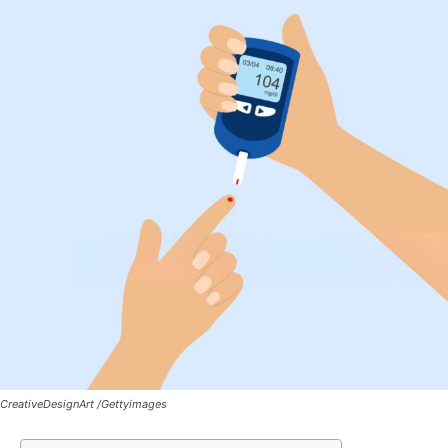
CreativeDesignArt /Gettyimages