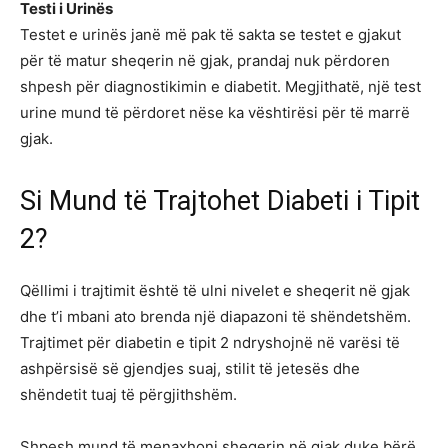
Testi i Urinës
Testet e urinës janë më pak të sakta se testet e gjakut
për të matur sheqerin në gjak, prandaj nuk përdoren
shpesh për diagnostikimin e diabetit. Megjithatë, një test
urine mund të përdoret nëse ka vështirësi për të marrë
gjak.
Si Mund të Trajtohet Diabeti i Tipit
2?
Qëllimi i trajtimit është të ulni nivelet e sheqerit në gjak
dhe t’i mbani ato brenda një diapazoni të shëndetshëm.
Trajtimet për diabetin e tipit 2 ndryshojnë në varësi të
ashpërsisë së gjendjes suaj, stilit të jetesës dhe
shëndetit tuaj të përgjithshëm.
Shpesh mund të menaxhoni sheqerin në gjak duke bërë