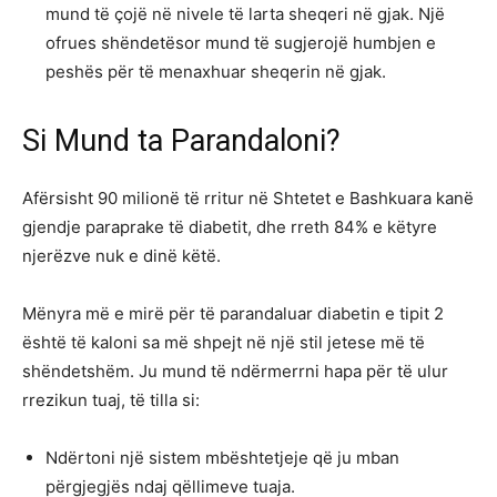
mund të çojë në nivele të larta sheqeri në gjak. Një
ofrues shëndetësor mund të sugjerojë humbjen e
peshës për të menaxhuar sheqerin në gjak.
Si Mund ta Parandaloni?
Afërsisht 90 milionë të rritur në Shtetet e Bashkuara kanë
gjendje paraprake të diabetit, dhe rreth 84% e këtyre
njerëzve nuk e dinë këtë.
Mënyra më e mirë për të parandaluar diabetin e tipit 2
është të kaloni sa më shpejt në një stil jetese më të
shëndetshëm. Ju mund të ndërmerrni hapa për të ulur
rrezikun tuaj, të tilla si:
Ndërtoni një sistem mbështetjeje që ju mban
përgjegjës ndaj qëllimeve tuaja.