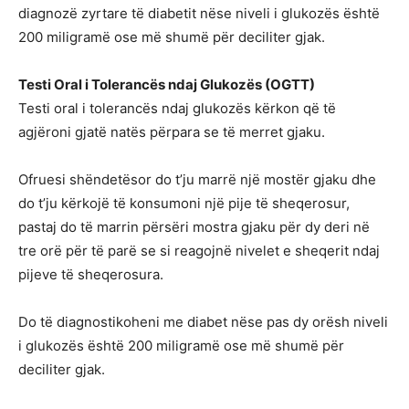
diagnozë zyrtare të diabetit nëse niveli i glukozës është
200 miligramë ose më shumë për deciliter gjak.
Testi Oral i Tolerancës ndaj Glukozës (OGTT)
Testi oral i tolerancës ndaj glukozës kërkon që të
agjëroni gjatë natës përpara se të merret gjaku.
Ofruesi shëndetësor do t’ju marrë një mostër gjaku dhe
do t’ju kërkojë të konsumoni një pije të sheqerosur,
pastaj do të marrin përsëri mostra gjaku për dy deri në
tre orë për të parë se si reagojnë nivelet e sheqerit ndaj
pijeve të sheqerosura.
Do të diagnostikoheni me diabet nëse pas dy orësh niveli
i glukozës është 200 miligramë ose më shumë për
deciliter gjak.