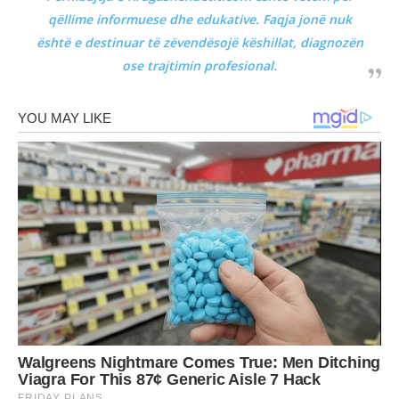
qëllime informuese dhe edukative. Faqja jonë nuk
është e destinuar të zëvendësojë këshillat, diagnozën
ose trajtimin profesional.