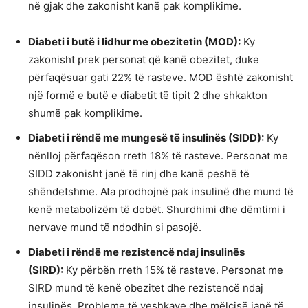
në gjak dhe zakonisht kanë pak komplikime.
Diabeti i butë i lidhur me obezitetin (MOD):
Ky
zakonisht prek personat që kanë obezitet, duke
përfaqësuar gati 22% të rasteve. MOD është zakonisht
një formë e butë e diabetit të tipit 2 dhe shkakton
shumë pak komplikime.
Diabeti i rëndë me mungesë të insulinës (SIDD):
Ky
nënlloj përfaqëson rreth 18% të rasteve. Personat me
SIDD zakonisht janë të rinj dhe kanë peshë të
shëndetshme. Ata prodhojnë pak insulinë dhe mund të
kenë metabolizëm të dobët. Shurdhimi dhe dëmtimi i
nervave mund të ndodhin si pasojë.
Diabeti i rëndë me rezistencë ndaj insulinës
(SIRD):
Ky përbën rreth 15% të rasteve. Personat me
SIRD mund të kenë obezitet dhe rezistencë ndaj
insulinës. Probleme të veshkave dhe mëlçisë janë të