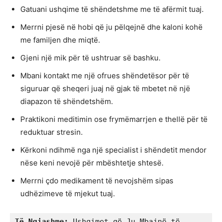
Gatuani ushqime të shëndetshme me të afërmit tuaj.
Merrni pjesë në hobi që ju pëlqejnë dhe kaloni kohë
me familjen dhe miqtë.
Gjeni një mik për të ushtruar së bashku.
Mbani kontakt me një ofrues shëndetësor për të
siguruar që sheqeri juaj në gjak të mbetet në një
diapazon të shëndetshëm.
Praktikoni meditimin ose frymëmarrjen e thellë për të
reduktuar stresin.
Kërkoni ndihmë nga një specialist i shëndetit mendor
nëse keni nevojë për mbështetje shtesë.
Merrni çdo medikament të nevojshëm sipas
udhëzimeve të mjekut tuaj.
Të Ngjashme:
 Ushqimet që Ju Mbajnë të 