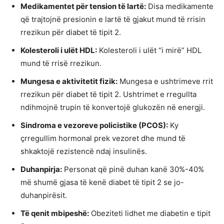
Medikamentet për tension të lartë:
Disa medikamente
që trajtojnë presionin e lartë të gjakut mund të rrisin
rrezikun për diabet të tipit 2.
Kolesteroli i ulët HDL:
Kolesteroli i ulët “i mirë” HDL
mund të rrisë rrezikun.
Mungesa e aktivitetit fizik:
Mungesa e ushtrimeve rrit
rrezikun për diabet të tipit 2. Ushtrimet e rregullta
ndihmojnë trupin të konvertojë glukozën në energji.
Sindroma e vezoreve policistike (PCOS):
Ky
çrregullim hormonal prek vezoret dhe mund të
shkaktojë rezistencë ndaj insulinës.
Duhanpirja:
Personat që pinë duhan kanë 30%-40%
më shumë gjasa të kenë diabet të tipit 2 se jo-
duhanpirësit.
Të qenit mbipeshë:
Obeziteti lidhet me diabetin e tipit