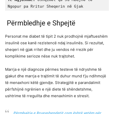
Ngopur pa Rritur Sheqerin në Gjak
Përmbledhje e Shpejtë
Personat me diabet të tipit 2 nuk prodhojnë mjaftueshëm
insulinë ose kanë rezistencë ndaj insulinës. Si rezultat,
sheqeri në gjak rritet dhe ju vendos në rrezik për
komplikime serioze nëse nuk trajtohet.
Marrja e një diagnoze përmes testeve të ndryshme të
gjakut dhe marrja e trajtimit të duhur mund t’ju ndihmojë
të menaxhoni këtë gjendje. Strategjitë e parandalimit
përfshijnë ngrënien e një diete të shëndetshme,
ushtrime të rregullta dhe menaxhimin e stresit.
Përmbajtja e Rrugashendetit.com është vetëm për