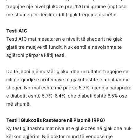
tregojnë një nivel glukoze prej 126 miligramë (mg) ose
më shumë për deciliter (dL) gjak tregojnë diabetin.
Testi A1C
Testi A1C mat mesataren e nivelit të sheqerit në gjak
gjatë tre muajve të fundit. Nuk është e nevojshme të
agjëroni përpara këtij testi.
Do të jepni një mostër gjaku, dhe rezultatet tregojnë se
cili përqindje e proteinave të gjakut është e mbuluar me
sheqer. Normal është më pak se 5.7%, gjendja paraprake
e diabetit është 5.7%-6.4%, dhe diabeti është 6.5% ose
më shumë.
Testi i Glukozës Rastësore në Plazmë (RPG)
Ky test gjithashtu mat nivelet e glukozës në gjak dhe nuk
kërkon agjërim. Një doktor mund të vendosë një