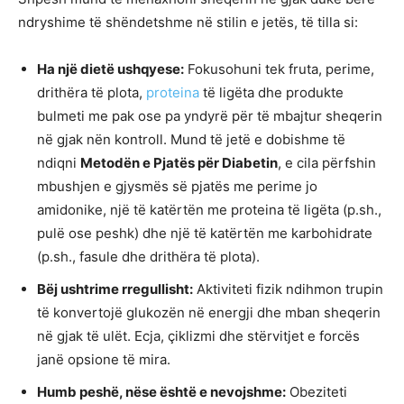
ndryshime të shëndetshme në stilin e jetës, të tilla si:
Ha një dietë ushqyese:
Fokusohuni tek fruta, perime,
drithëra të plota,
proteina
të ligëta dhe produkte
bulmeti me pak ose pa yndyrë për të mbajtur sheqerin
në gjak nën kontroll. Mund të jetë e dobishme të
ndiqni
Metodën e Pjatës për Diabetin
, e cila përfshin
mbushjen e gjysmës së pjatës me perime jo
amidonike, një të katërtën me proteina të ligëta (p.sh.,
pulë ose peshk) dhe një të katërtën me karbohidrate
(p.sh., fasule dhe drithëra të plota).
Bëj ushtrime rregullisht:
Aktiviteti fizik ndihmon trupin
të konvertojë glukozën në energji dhe mban sheqerin
në gjak të ulët. Ecja, çiklizmi dhe stërvitjet e forcës
janë opsione të mira.
Humb peshë, nëse është e nevojshme:
Obeziteti