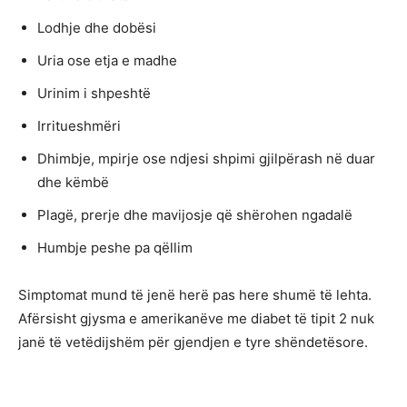
Lodhje dhe dobësi
Uria ose etja e madhe
Urinim i shpeshtë
Irritueshmëri
Dhimbje, mpirje ose ndjesi shpimi gjilpërash në duar
dhe këmbë
Plagë, prerje dhe mavijosje që shërohen ngadalë
Humbje peshe pa qëllim
Simptomat mund të jenë herë pas here shumë të lehta.
Afërsisht gjysma e amerikanëve me diabet të tipit 2 nuk
janë të vetëdijshëm për gjendjen e tyre shëndetësore.