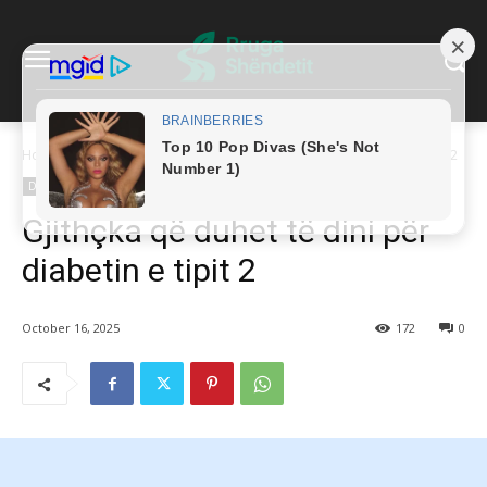
Home
Diabeti i Tipit 2
Gjithçka që duhet të dini për diabetin e tipit 2
Diabeti i Tipit 2
Gjendjet Shëndetësore A-Z
Sëmundjet Endokrine
Gjithçka që duhet të dini për
diabetin e tipit 2
October 16, 2025
172
0