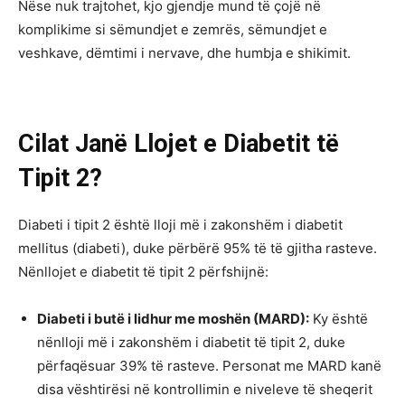
Nëse nuk trajtohet, kjo gjendje mund të çojë në
komplikime si sëmundjet e zemrës, sëmundjet e
veshkave, dëmtimi i nervave, dhe humbja e shikimit.
Cilat Janë Llojet e Diabetit të
Tipit 2?
Diabeti i tipit 2 është lloji më i zakonshëm i diabetit
mellitus (diabeti), duke përbërë 95% të të gjitha rasteve.
Nënllojet e diabetit të tipit 2 përfshijnë:
Diabeti i butë i lidhur me moshën (MARD):
Ky është
nënlloji më i zakonshëm i diabetit të tipit 2, duke
përfaqësuar 39% të rasteve. Personat me MARD kanë
disa vështirësi në kontrollimin e niveleve të sheqerit