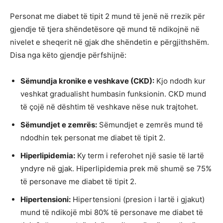
Personat me diabet të tipit 2 mund të jenë në rrezik për
gjendje të tjera shëndetësore që mund të ndikojnë në
nivelet e sheqerit në gjak dhe shëndetin e përgjithshëm.
Disa nga këto gjendje përfshijnë:
Sëmundja kronike e veshkave (CKD):
Kjo ndodh kur
veshkat gradualisht humbasin funksionin. CKD mund
të çojë në dështim të veshkave nëse nuk trajtohet.
Sëmundjet e zemrës:
Sëmundjet e zemrës mund të
ndodhin tek personat me diabet të tipit 2.
Hiperlipidemia:
Ky term i referohet një sasie të lartë
yndyre në gjak. Hiperlipidemia prek më shumë se 75%
të personave me diabet të tipit 2.
Hipertensioni:
Hipertensioni (presion i lartë i gjakut)
mund të ndikojë mbi 80% të personave me diabet të