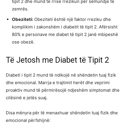
tipit 2 dhe mund të rrisë rrezikun për sëmundje të
zemrës.
Obeziteti:
Obeziteti është një faktor rreziku dhe
komplikim i zakonshëm i diabetit të tipit 2. Afërsisht
80% e personave me diabet të tipit 2 janë mbipeshë
ose obezë.
Të Jetosh me Diabet të Tipit 2
Diabeti i tipit 2 mund të ndikojë në shëndetin tuaj fizik
dhe emocional. Marrja e trajtimit herët dhe veprimi
proaktiv mund të përmirësojë ndjeshëm simptomat dhe
cilësinë e jetës suaj.
Disa mënyra për të menaxhuar shëndetin tuaj fizik dhe
emocional përfshijnë: