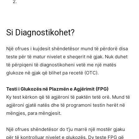
2.
Si Diagnostikohet?
Një ofrues i kujdesit shëndetësor mund të përdorë disa
teste për të matur nivelet e sheqerit në gjak. Nuk duhet
të përpiqeni të diagnostikoheni vetë me një matës
glukoze në gjak që blihet pa recetë (OTC).
Testi i Glukozës në Plazmën e Agjërimit (FPG)
Ky test kërkon që të agjëroni të paktën tetë orë. Mund të
agjëroni gjatë natës dhe të programoni testin herët në
mëngjes, para mëngjesit.
Një ofrues shëndetësor do t’ju marrë një mostër gjaku
për të kontrolluar nivelet e glukozës. Dy teste FPG që