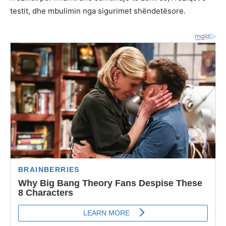
testit, dhe mbulimin nga sigurimet shëndetësore.