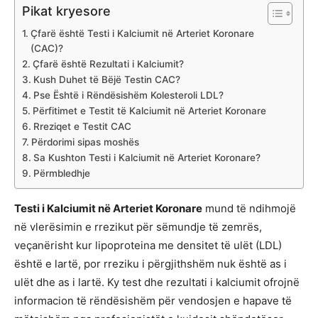
Pikat kryesore
Çfarë është Testi i Kalciumit në Arteriet Koronare
(CAC)?
Çfarë është Rezultati i Kalciumit?
Kush Duhet të Bëjë Testin CAC?
Pse Është i Rëndësishëm Kolesteroli LDL?
Përfitimet e Testit të Kalciumit në Arteriet Koronare
Rreziqet e Testit CAC
Përdorimi sipas moshës
Sa Kushton Testi i Kalciumit në Arteriet Koronare?
Përmbledhje
Testi i Kalciumit në Arteriet Koronare
mund të ndihmojë
në vlerësimin e rrezikut për sëmundje të zemrës,
veçanërisht kur lipoproteina me densitet të ulët (LDL)
është e lartë, por rreziku i përgjithshëm nuk është as i
ulët dhe as i lartë. Ky test dhe rezultati i kalciumit ofrojnë
informacion të rëndësishëm për vendosjen e hapave të