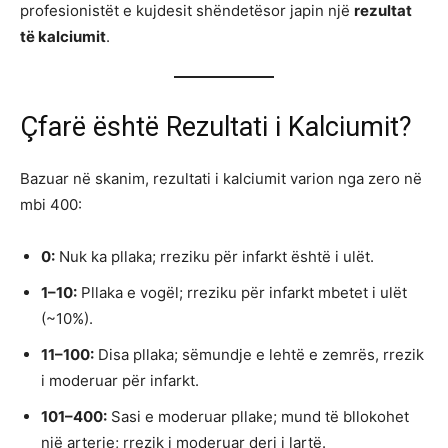
profesionistët e kujdesit shëndetësor japin një
rezultat
të kalciumit
.
Çfarë është Rezultati i Kalciumit?
Bazuar në skanim, rezultati i kalciumit varion nga zero në
mbi 400:
0:
Nuk ka pllaka; rreziku për infarkt është i ulët.
1–10:
Pllaka e vogël; rreziku për infarkt mbetet i ulët
(~10%).
11–100:
Disa pllaka; sëmundje e lehtë e zemrës, rrezik
i moderuar për infarkt.
101–400:
Sasi e moderuar pllake; mund të bllokohet
një arterie; rrezik i moderuar deri i lartë.