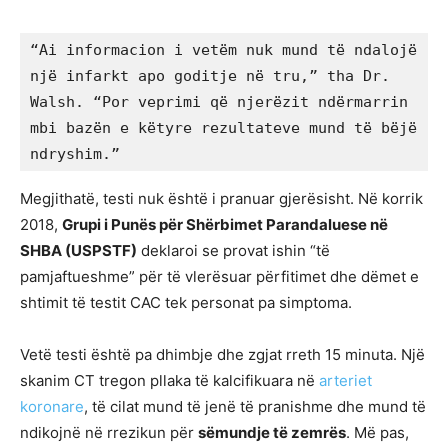
“Ai informacion i vetëm nuk mund të ndalojë 
një infarkt apo goditje në tru,” tha Dr. 
Walsh. “Por veprimi që njerëzit ndërmarrin 
mbi bazën e këtyre rezultateve mund të bëjë 
ndryshim.”
Megjithatë, testi nuk është i pranuar gjerësisht. Në korrik
2018,
Grupi i Punës për Shërbimet Parandaluese në
SHBA (USPSTF)
deklaroi se provat ishin “të
pamjaftueshme” për të vlerësuar përfitimet dhe dëmet e
shtimit të testit CAC tek personat pa simptoma.
Vetë testi është pa dhimbje dhe zgjat rreth 15 minuta. Një
skanim CT tregon pllaka të kalcifikuara në
arteriet
koronare
, të cilat mund të jenë të pranishme dhe mund të
ndikojnë në rrezikun për
sëmundje të zemrës
. Më pas,