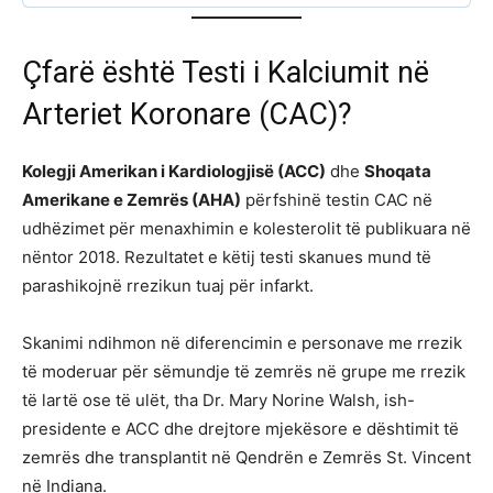
Çfarë është Testi i Kalciumit në
Arteriet Koronare (CAC)?
Kolegji Amerikan i Kardiologjisë (ACC)
dhe
Shoqata
Amerikane e Zemrës (AHA)
përfshinë testin CAC në
udhëzimet për menaxhimin e kolesterolit të publikuara në
nëntor 2018. Rezultatet e këtij testi skanues mund të
parashikojnë rrezikun tuaj për infarkt.
Skanimi ndihmon në diferencimin e personave me rrezik
të moderuar për sëmundje të zemrës në grupe me rrezik
të lartë ose të ulët, tha Dr. Mary Norine Walsh, ish-
presidente e ACC dhe drejtore mjekësore e dështimit të
zemrës dhe transplantit në Qendrën e Zemrës St. Vincent
në Indiana.