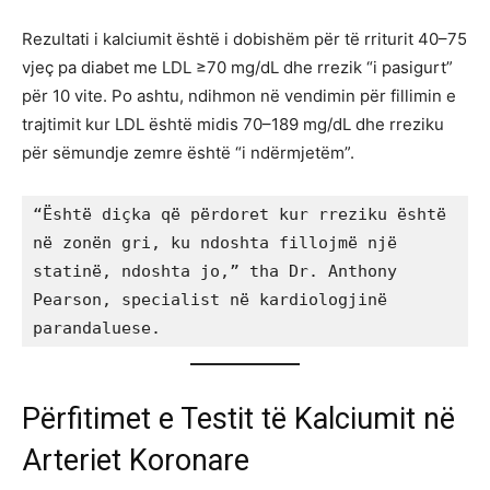
Rezultati i kalciumit është i dobishëm për të rriturit 40–75
vjeç pa diabet me LDL ≥70 mg/dL dhe rrezik “i pasigurt”
për 10 vite. Po ashtu, ndihmon në vendimin për fillimin e
trajtimit kur LDL është midis 70–189 mg/dL dhe rreziku
për sëmundje zemre është “i ndërmjetëm”.
“Është diçka që përdoret kur rreziku është 
në zonën gri, ku ndoshta fillojmë një 
statinë, ndoshta jo,” tha Dr. Anthony 
Pearson, specialist në kardiologjinë 
parandaluese.
Përfitimet e Testit të Kalciumit në
Arteriet Koronare