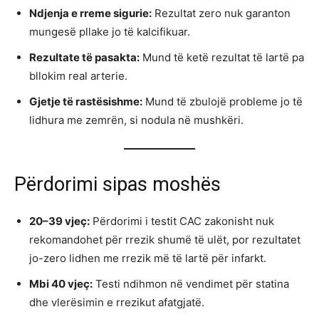
Ndjenja e rreme sigurie:
Rezultat zero nuk garanton
mungesë pllake jo të kalcifikuar.
Rezultate të pasakta:
Mund të ketë rezultat të lartë pa
bllokim real arterie.
Gjetje të rastësishme:
Mund të zbulojë probleme jo të
lidhura me zemrën, si nodula në mushkëri.
Përdorimi sipas moshës
20–39 vjeç:
Përdorimi i testit CAC zakonisht nuk
rekomandohet për rrezik shumë të ulët, por rezultatet
jo-zero lidhen me rrezik më të lartë për infarkt.
Mbi 40 vjeç:
Testi ndihmon në vendimet për statina
dhe vlerësimin e rrezikut afatgjatë.