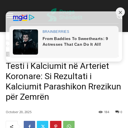
Home
Çrregullime kardiovaskulare
Testi i Kalciumit në Arteriet
Koronare: Si Rezultati i Kalciumit Parashikon Rrezikun...
Çrregullime kardiovaskulare
Gjendjet Shëndetësore A-Z
Sëmundje e zemrës
Testi i Kalciumit në Arteriet
Koronare: Si Rezultati i
Kalciumit Parashikon Rrezikun
për Zemrën
October 20, 2025
184
0