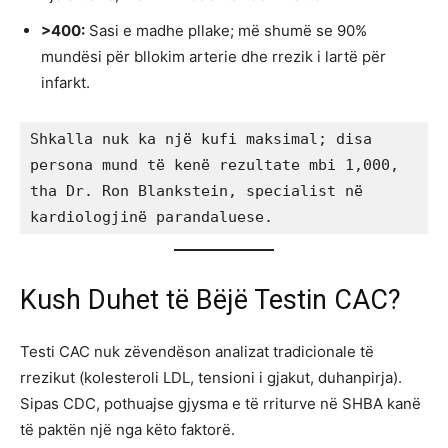
>400:
Sasi e madhe pllake; më shumë se 90%
mundësi për bllokim arterie dhe rrezik i lartë për
infarkt.
Shkalla nuk ka një kufi maksimal; disa 
persona mund të kenë rezultate mbi 1,000, 
tha Dr. Ron Blankstein, specialist në 
kardiologjinë parandaluese.
Kush Duhet të Bëjë Testin CAC?
Testi CAC nuk zëvendëson analizat tradicionale të
rrezikut (kolesteroli LDL, tensioni i gjakut, duhanpirja).
Sipas CDC, pothuajse gjysma e të rriturve në SHBA kanë
të paktën një nga këto faktorë.