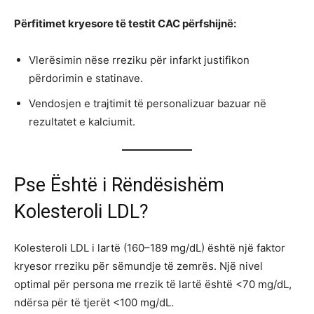
Përfitimet kryesore të testit CAC përfshijnë:
Vlerësimin nëse rreziku për infarkt justifikon
përdorimin e statinave.
Vendosjen e trajtimit të personalizuar bazuar në
rezultatet e kalciumit.
Pse Është i Rëndësishëm
Kolesteroli LDL?
Kolesteroli LDL i lartë (160–189 mg/dL) është një faktor
kryesor rreziku për sëmundje të zemrës. Një nivel
optimal për persona me rrezik të lartë është <70 mg/dL,
ndërsa për të tjerët <100 mg/dL.