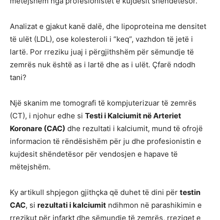
mëtejshëm nga profesionistët e kujdesit shëndetësor.
Analizat e gjakut kanë dalë, dhe lipoproteina me densitet
të ulët (LDL), ose kolesteroli i “keq”, vazhdon të jetë i
lartë. Por rreziku juaj i përgjithshëm për sëmundje të
zemrës nuk është as i lartë dhe as i ulët. Çfarë ndodh
tani?
Një skanim me tomografi të kompjuterizuar të zemrës
(CT), i njohur edhe si
Testi i Kalciumit në Arteriet
Koronare (CAC)
dhe rezultati i kalciumit, mund të ofrojë
informacion të rëndësishëm për ju dhe profesionistin e
kujdesit shëndetësor për vendosjen e hapave të
mëtejshëm.
Ky artikull shpjegon gjithçka që duhet të dini për
testin
CAC
, si
rezultati i kalciumit
ndihmon në parashikimin e
rrezikut për infarkt dhe sëmundje të zemrës, rreziqet e