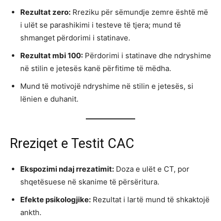
Rezultat zero:
Rreziku për sëmundje zemre është më
i ulët se parashikimi i testeve të tjera; mund të
shmanget përdorimi i statinave.
Rezultat mbi 100:
Përdorimi i statinave dhe ndryshime
në stilin e jetesës kanë përfitime të mëdha.
Mund të motivojë ndryshime në stilin e jetesës, si
lënien e duhanit.
Rreziqet e Testit CAC
Ekspozimi ndaj rrezatimit:
Doza e ulët e CT, por
shqetësuese në skanime të përsëritura.
Efekte psikologjike:
Rezultat i lartë mund të shkaktojë
ankth.