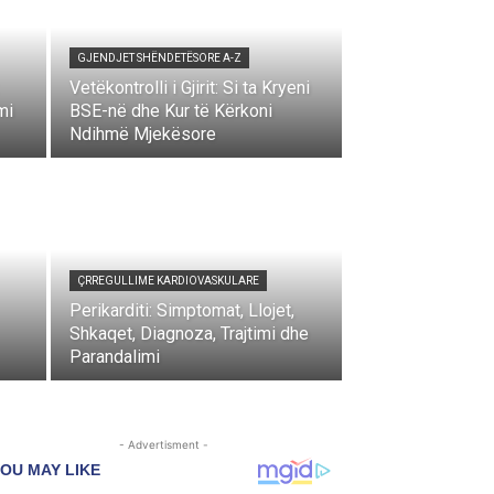
GJENDJET SHËNDETËSORE A-Z
Vetëkontrolli i Gjirit: Si ta Kryeni
mi
BSE-në dhe Kur të Kërkoni
Ndihmë Mjekësore
ÇRREGULLIME KARDIOVASKULARE
Perikarditi: Simptomat, Llojet,
Shkaqet, Diagnoza, Trajtimi dhe
Parandalimi
- Advertisment -