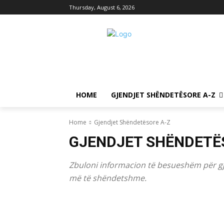
Thursday, August 6, 2026
HOME
GJENDJET SHËNDETËSORE A-Z
Home
Gjendjet Shëndetësore A-Z
GJENDJET SHËNDETË
Zbuloni informacion të besueshëm për gj
më të shëndetshme.