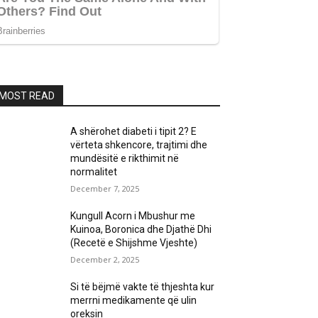
MOST READ
A shërohet diabeti i tipit 2? E
vërteta shkencore, trajtimi dhe
mundësitë e rikthimit në
normalitet
December 7, 2025
Kungull Acorn i Mbushur me
Kuinoa, Boronica dhe Djathë Dhi
(Recetë e Shijshme Vjeshte)
December 2, 2025
Si të bëjmë vakte të thjeshta kur
merrni medikamente që ulin
oreksin