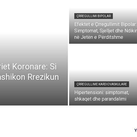
ÇRREGULLIMI BIPOLAR
Efektet e Çrregullimit Bipolar:
Simptomat, Sjelljet dhe Ndiki
në Jetën e Përditshme
riet Koronare: Si
rashikon Rrezikun
ÇRREGULLIME KARDIOVASKULARE
Hipertensioni: simptomat,
shkaqet dhe parandalimi