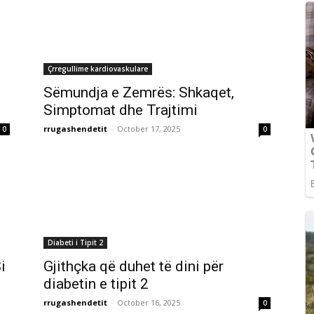
Çrregullime kardiovaskulare
Sëmundja e Zemrës: Shkaqet,
Simptomat dhe Trajtimi
rrugashendetit
-
October 17, 2025
0
0
Diabeti i Tipit 2
i
Gjithçka që duhet të dini për
diabetin e tipit 2
rrugashendetit
-
October 16, 2025
0