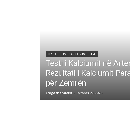
ÇRREGULLIME KARDIOVASKULARE
Testi i Kalciumit në Arte
Rezultati i Kalciumit Pa
për Zemrën
rrugashendetit
-
October 20, 2025