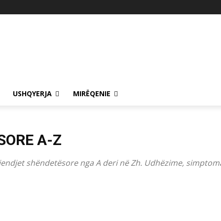
USHQYERJA
MIRËQENIE
SORE A-Z
endjet shëndetësore nga A deri në Zh. Udhëzime, simptoma 