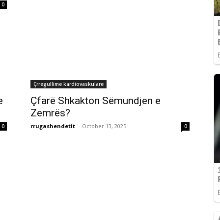
0
Çrregullime kardiovaskulare
e
Çfarë Shkakton Sëmundjen e
Zemrës?
rrugashendetit
-
October 13, 2025
0
0