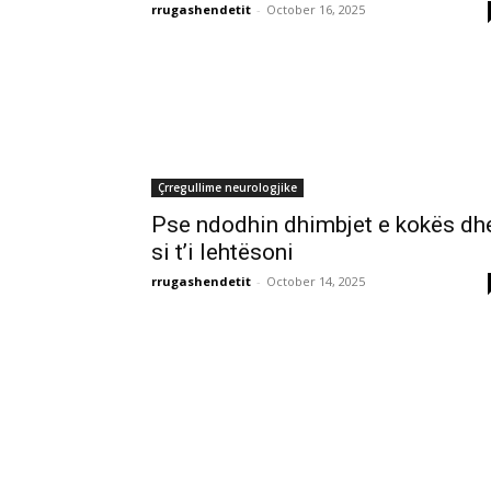
rrugashendetit
-
October 16, 2025
Çrregullime neurologjike
Pse ndodhin dhimbjet e kokës dh
si t’i lehtësoni
rrugashendetit
-
October 14, 2025