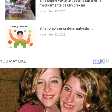
Si të bëjmë vakte të thjeshta kur merrni
medikamente që ulin oreksin
November 23, 2025
Si të forconi imunitetin natyralisht
November 22, 2025