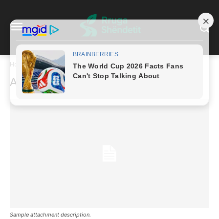
Home
Parent Post Sample Title
Attachment Sample Title
Attachment Page Sample Title
Sample attachment description.