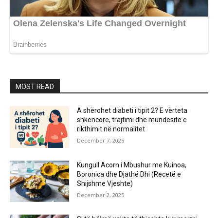
MOST READ
A shërohet diabeti i tipit 2? E vërteta
shkencore, trajtimi dhe mundësitë e
rikthimit në normalitet
December 7, 2025
Kungull Acorn i Mbushur me Kuinoa,
Boronica dhe Djathë Dhi (Recetë e
Shijshme Vjeshte)
December 2, 2025